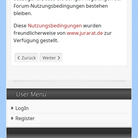
Forum-Nutzungsbedingungen bestehen
bleiben.
Diese
Nutzungsbedingungen
wurden
freundlicherweise von
www.jurarat.de
zur
Verfügung gestellt.
Vorheriger Beitrag: Datenschutzerklärung
Nächster Beitrag: Impressum
Zurück
Weiter
User Menu
LogIn
Register