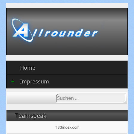
Home
Impressum
Suchen
...
Teamspeak
TS3index.com