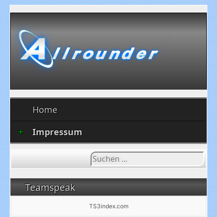
Home
Impressum
Suchen
...
Teamspeak
TS3index.com