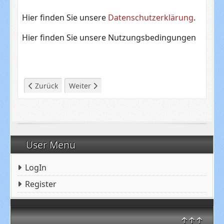
Hier finden Sie unsere
Datenschutzerklärung
.
Hier finden Sie unsere Nutzungsbedingungen
Vorheriger Beitrag: Nutzungsbedingungen
Nächster Beitrag: Neuaufbau der Webseite
Zurück
Weiter
User Menu
LogIn
Register
↑↑↑